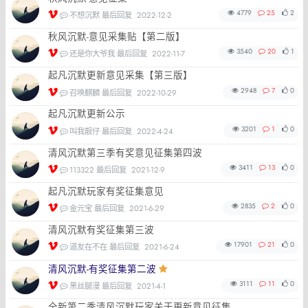
4779
25
2
不想沉默 最后回复
2022-12-2
秋风沉默-意见采集贴【第二版】
3540
20
1
还是你大爷我 最后回复
2022-11-7
起凡沉默更新意见采集【第三版】
2948
7
0
召唤麒麟 最后回复
2022-10-29
起凡沉默更新公示
3201
1
0
叫我靓仔 最后回复
2022-4-24
清风沉默第三季有奖意见征集第四波
3411
13
0
113322 最后回复
2021-12-9
起凡沉默玩家有奖征集意见
2835
2
0
金元宝 最后回复
2021-6-29
清风沉默有奖征集第三波
17901
21
0
道友在不在 最后回复
2021-6-24
清风沉默-有奖征集第二波
3111
11
0
黑丝腿漫 最后回复
2021-4-1
全新第二季清风沉默玩家关于更新意见征集