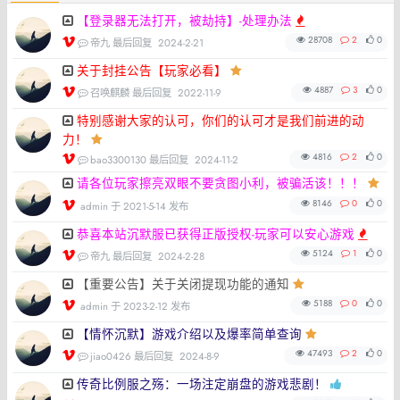
【登录器无法打开，被劫持】-处理办法
28708
2
0
帝九 最后回复
2024-2-21
关于封挂公告【玩家必看】
4887
3
0
召唤麒麟 最后回复
2022-11-9
特别感谢大家的认可，你们的认可才是我们前进的动
力！
4816
2
0
bao3300130 最后回复
2024-11-2
请各位玩家擦亮双眼不要贪图小利，被骗活该！！！
8146
0
0
admin
于 2021-5-14 发布
恭喜本站沉默服已获得正版授权-玩家可以安心游戏
5124
1
0
帝九 最后回复
2024-2-28
【重要公告】关于关闭提现功能的通知
5188
0
0
admin
于 2023-2-12 发布
【情怀沉默】游戏介绍以及爆率简单查询
47493
2
0
jiao0426 最后回复
2024-8-9
传奇比例服之殇：一场注定崩盘的游戏悲剧！