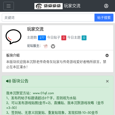
玩家交流
帖子搜索
玩家交流
主题数
今日贴子
今日主题
277
0
0
论坛版主：
板块介绍
本版块欢迎我本沉默老传奇骨灰玩家与传奇游戏爱好者畅所欲言，禁
止在本区灌水！
×
版块公告
我本沉默官方站：www.01qf.com
1、发布的帖子标题请超过6个字，否则视为水贴
2、可以发布游戏贴图(金币+2)、直播贴、我本沉默游戏攻略（金币
+3~50）
3、签到帖、无意义回复贴、重复贴现象，发现扣除-10~50金币