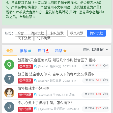
4、禁止挖坟老帖（不要回复以前的老帖子来灌水，是否视为水贴）
5、严禁在本板块灌水，严禁使用不文明用语，违反触发较为严重！
说明：此板块会定期举办一些发帖有奖活动 声明：恶意灌水者超过3
次之后，自动被禁言
标签：
全部
清风沉默
起凡沉默
秋风沉默
情怀沉默
天下沉默
记忆沉默
排序：
回帖时间
最新
推荐
热门
精华
战英雄2天合区怎么玩 刚玩几个小时就合区了 蛋疼
1839
1
0
admin 最后回复
2022-11-11
情怀沉默
战英雄 法宝番天印 和 富甲天下的称号怎么获得呀
1913
1
0
admin 最后回复
2022-11-17
情怀沉默
情怀招魂术不好用呢
2298
0
0
xuanxiao11
于 2023-8-18 发布
情怀沉默
不小心戴上了神秘手镯，怎么摘下？
2114
2
0
jiao0426 最后回复
2024-8-13
情怀沉默